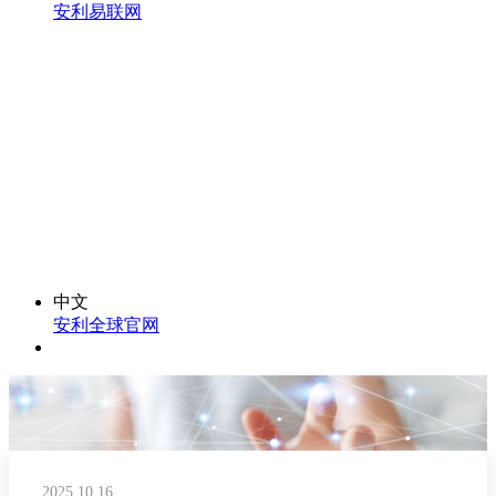
安利易联网
中文
安利全球官网
2025.10.16