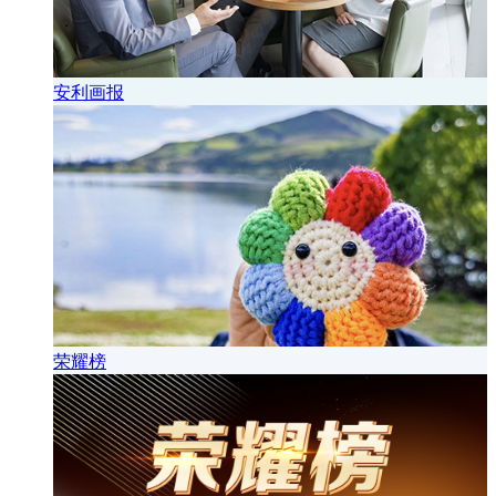
安利画报
荣耀榜