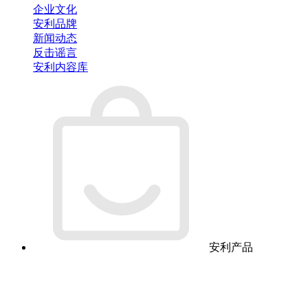
企业文化
安利品牌
新闻动态
反击谣言
安利内容库
安利产品