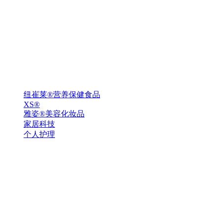
纽崔莱®营养保健食品
XS®
雅姿®美容化妆品
家居科技
个人护理