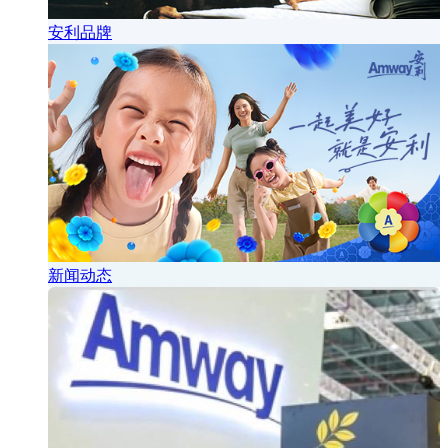
安利品牌
新闻动态