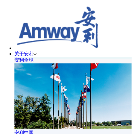
关于安利
安利全球
安利中国