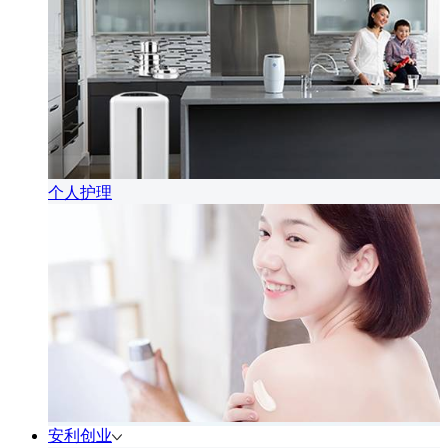
个人护理
安利创业