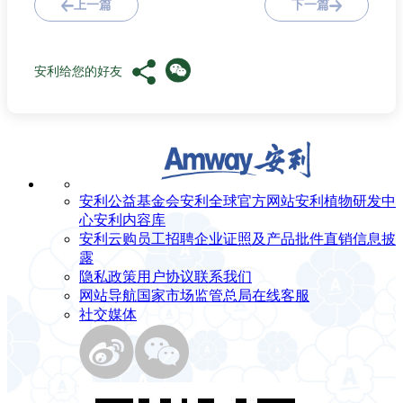
上一篇
下一篇
安利给您的好友
安利公益基金会
安利全球官方网站
安利植物研发中
心
安利内容库
安利云购
员工招聘
企业证照及产品批件
直销信息披
露
隐私政策
用户协议
联系我们
网站导航
国家市场监管总局
在线客服
社交媒体