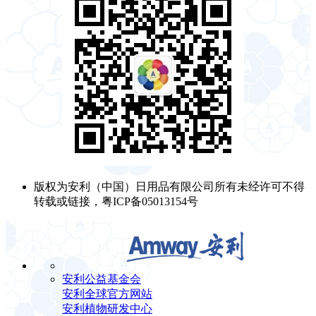
版权为安利（中国）日用品有限公司所有未经许可不得
转载或链接，粤ICP备05013154号
安利公益基金会
安利全球官方网站
安利植物研发中心