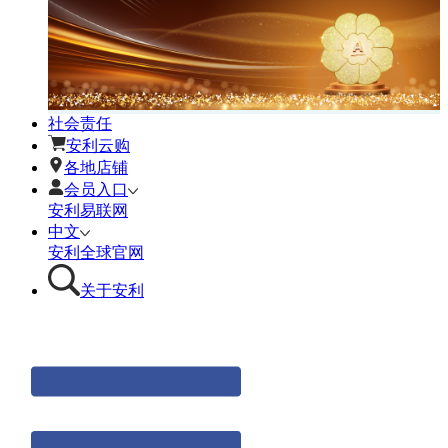
社会责任
安利云购
各地店铺
会员入口
安利易联网
中文
安利全球官网
关于安利