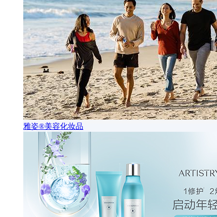
雅姿®美容化妆品