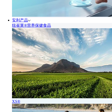
安利产品
纽崔莱®营养保健食品
XS®