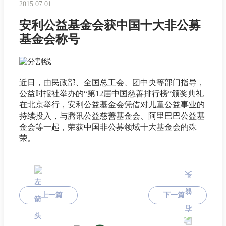
2015.07.01
安利公益基金会获中国十大非公募
基金会称号
近日，由民政部、全国总工会、团中央等部门指导，
公益时报社举办的“第12届中国慈善排行榜”颁奖典礼
在北京举行，安利公益基金会凭借对儿童公益事业的
持续投入，与腾讯公益慈善基金会、阿里巴巴公益基
金会等一起，荣获中国非公募领域十大基金会的殊
荣。
上一篇
下一篇