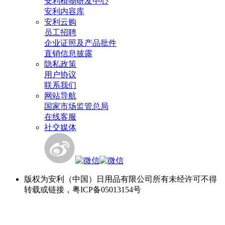
安利植物研发中心
安利内容库
安利云购
员工招聘
企业证照及产品批件
直销信息披露
隐私政策
用户协议
联系我们
网站导航
国家市场监管总局
在线客服
社交媒体
版权为安利（中国）日用品有限公司所有未经许可不得
转载或链接，粤ICP备05013154号