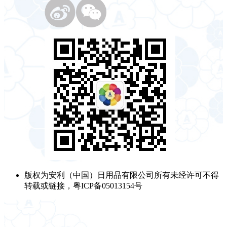
版权为安利（中国）日用品有限公司所有未经许可不得
转载或链接，粤ICP备05013154号