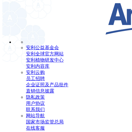
安利公益基金会
安利全球官方网站
安利植物研发中心
安利内容库
安利云购
员工招聘
企业证照及产品批件
直销信息披露
隐私政策
用户协议
联系我们
网站导航
国家市场监管总局
在线客服