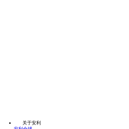
关于安利
安利全球