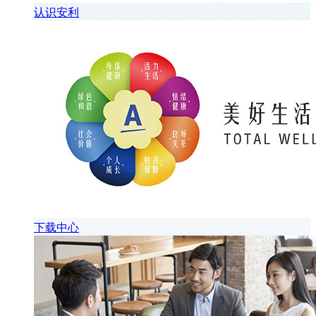
认识安利
下载中心