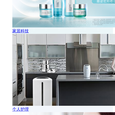
家居科技
个人护理