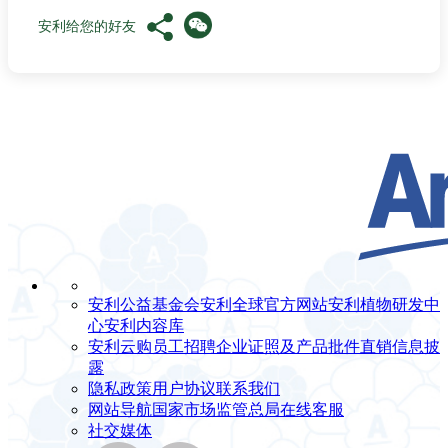
安利给您的好友
安利公益基金会
安利全球官方网站
安利植物研发中
心
安利内容库
安利云购
员工招聘
企业证照及产品批件
直销信息披
露
隐私政策
用户协议
联系我们
网站导航
国家市场监管总局
在线客服
社交媒体