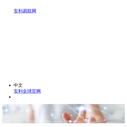
安利易联网
中文
安利全球官网