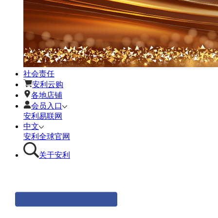
社会责任
安利云购
各地店铺
会员入口
安利易联网
中文
安利全球官网
关于安利