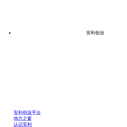
安利创业
安利创业平台
地方之窗
认识安利