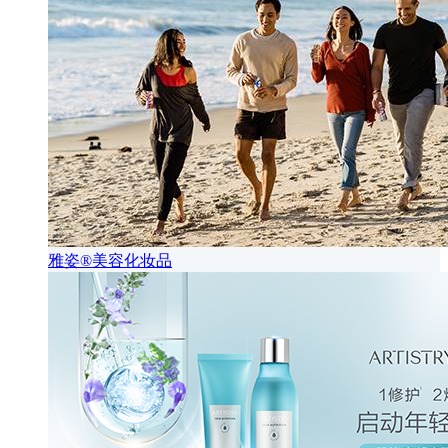
雅姿®美容化妆品