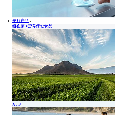
安利产品
纽崔莱®营养保健食品
XS®