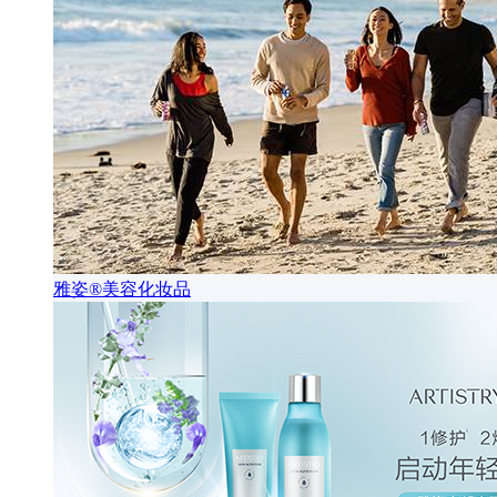
雅姿®美容化妆品