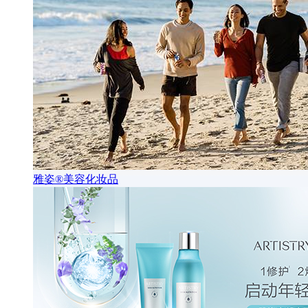
雅姿®美容化妆品