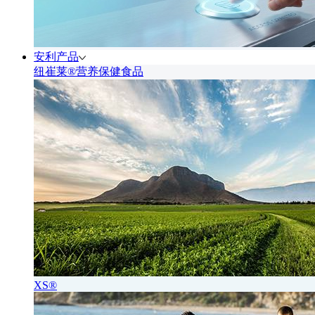
安利产品
纽崔莱®营养保健食品
XS®