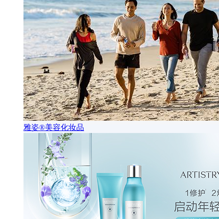
雅姿®美容化妆品