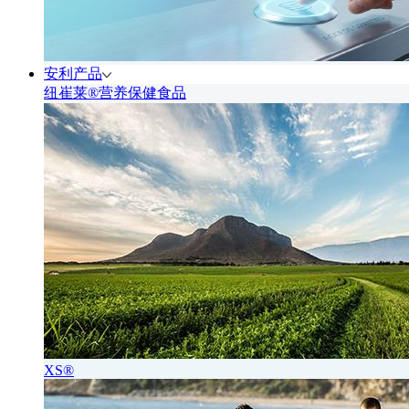
安利产品
纽崔莱®营养保健食品
XS®