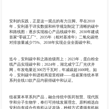
安利的实践，正是这一观点的有力注脚。早在2010
年，安利基于详实数据和科学规划制定了清晰的碳中
和路线图：逐步实现核心产品线碳中和、2030年建成
首家“零碳工厂”、2035年（相对基准年）二氧化碳绝
对排放量减少75%、2038年实现企业全面碳中和。
迄今，安利碳中和之路拾级而上：2023年，蛋白粉全
线产品实现碳中和；2024年，湖北咸宁工厂光伏并
网，年发电量近300万千瓦时，年减碳超1600吨。如
今，安利碳中和进程再迎里程碑——纽崔莱传统本草
系列全线13款产品均获得碳中和认证。
纽崔莱本草系列产品，融合传统中医药智慧、现代医
学和分子生物学，奉行可持续发展理念。原料精选自
安利自有或合作有机认证农场，种植方式遵循有机标