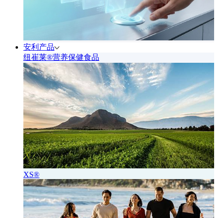
安利产品
纽崔莱®营养保健食品
XS®