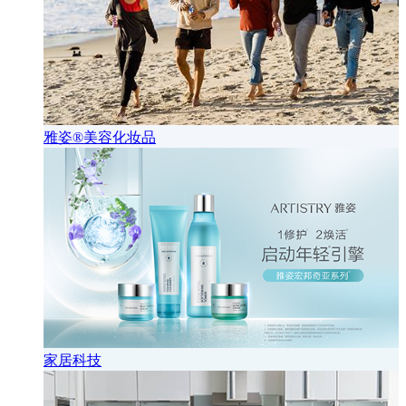
雅姿®美容化妆品
家居科技