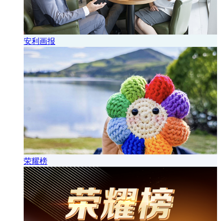
安利画报
荣耀榜