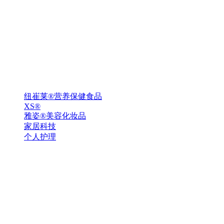
纽崔莱®营养保健食品
XS®
雅姿®美容化妆品
家居科技
个人护理