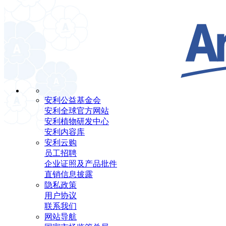
安利公益基金会
安利全球官方网站
安利植物研发中心
安利内容库
安利云购
员工招聘
企业证照及产品批件
直销信息披露
隐私政策
用户协议
联系我们
网站导航