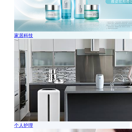
家居科技
个人护理