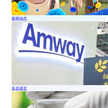
新闻动态
反击谣言