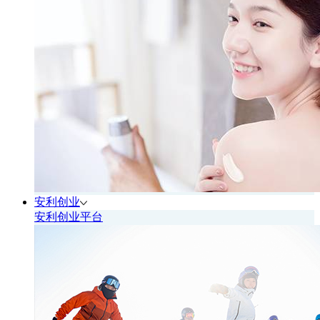
安利创业
安利创业平台