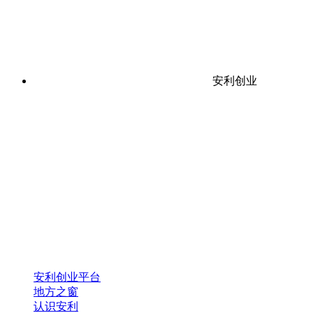
安利创业
安利创业平台
地方之窗
认识安利