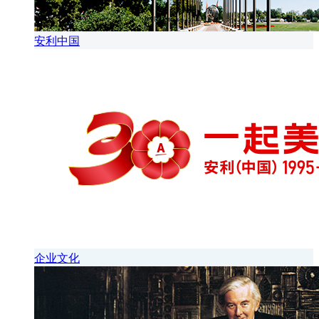
安利中国
企业文化