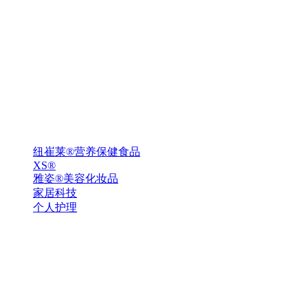
纽崔莱®营养保健食品
XS®
雅姿®美容化妆品
家居科技
个人护理