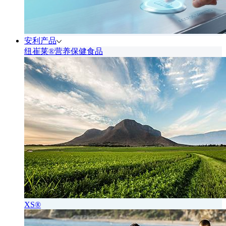
安利产品
纽崔莱®营养保健食品
XS®