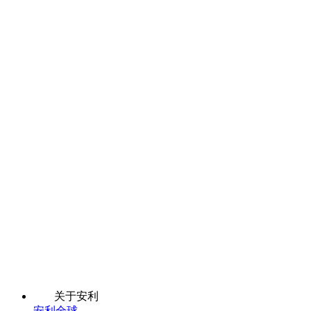
关于安利
安利全球