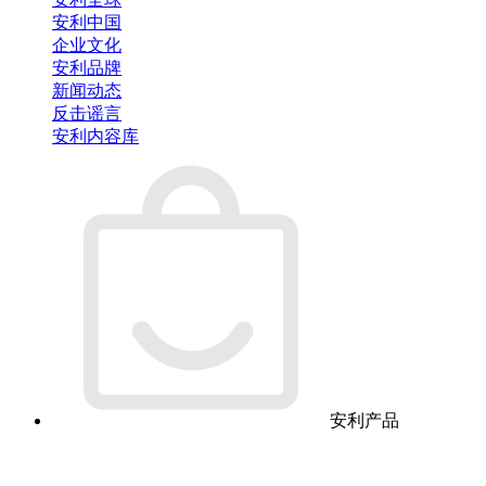
安利中国
企业文化
安利品牌
新闻动态
反击谣言
安利内容库
安利产品