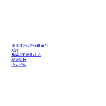
纽崔莱®营养保健食品
XS®
雅姿®美容化妆品
家居科技
个人护理