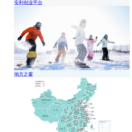
安利创业平台
地方之窗