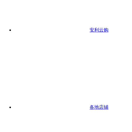
安利云购
各地店铺