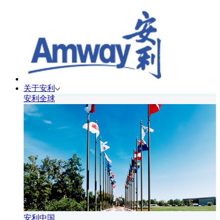
关于安利
安利全球
安利中国