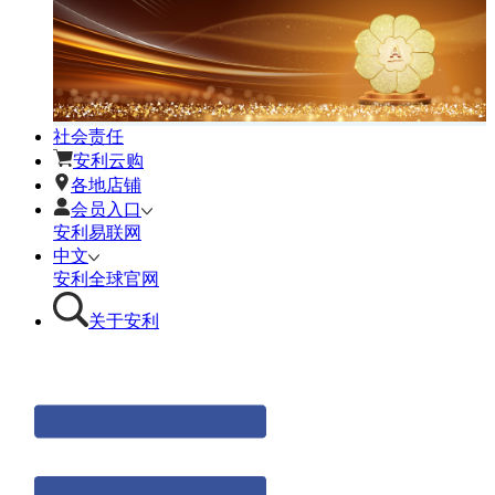
社会责任
安利云购
各地店铺
会员入口
安利易联网
中文
安利全球官网
关于安利