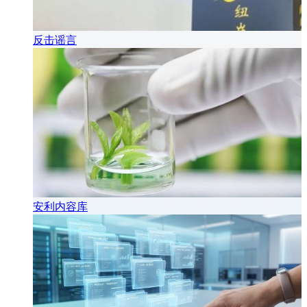
反击谣言
安利内容库