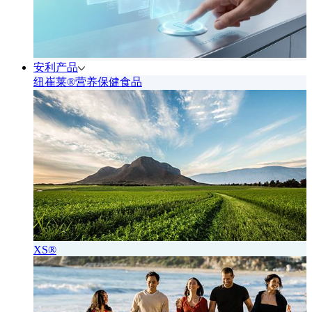
安利产品
纽崔莱®营养保健食品
XS®