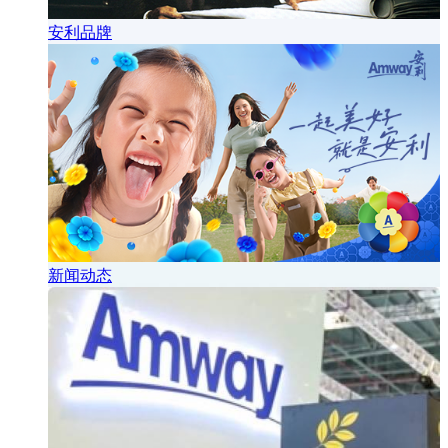
安利品牌
新闻动态