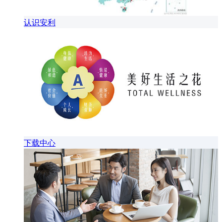
认识安利
下载中心