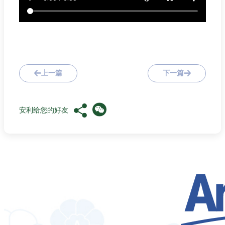
上一篇
下一篇
安利给您的好友