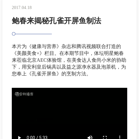
2017.04.18
鲍春来揭秘孔雀开屏鱼制法
本片为《健康与营养》杂志和腾讯视频联合打造的
《美颜美食+》栏目。在本期节目中，体坛明星鲍春
来莅临北京AEC体验馆，在美食达人食尚小米的协助
下，用安利皇后锅具以及益之源净水器及泡茶机，为
您奉上《孔雀开屏鱼》的烹制方法。