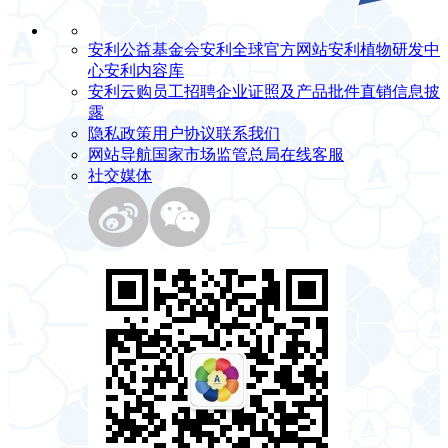
安利公益基金会
安利全球官方网站
安利植物研发中
心
安利内容库
安利云购
员工招聘
企业证照及产品批件
直销信息披
露
隐私政策
用户协议
联系我们
网站导航
国家市场监管总局
在线客服
社交媒体