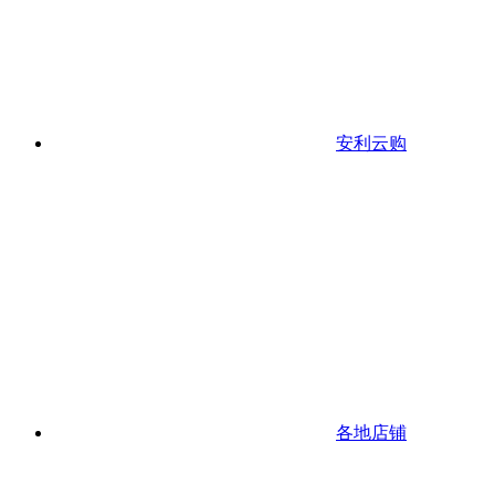
安利云购
各地店铺