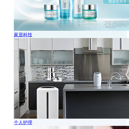
家居科技
个人护理