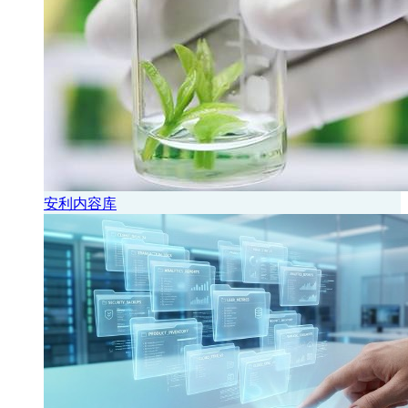
安利内容库