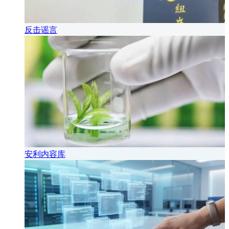
反击谣言
安利内容库