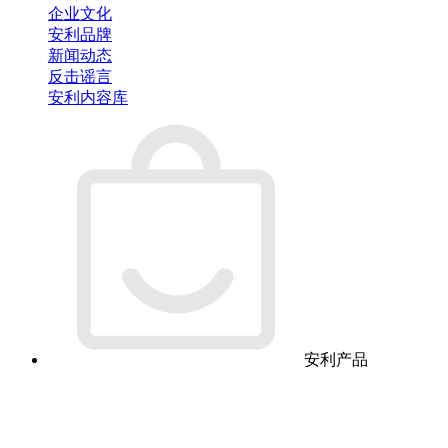
企业文化
安利品牌
新闻动态
反击谣言
安利内容库
安利产品