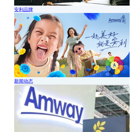
安利品牌
新闻动态