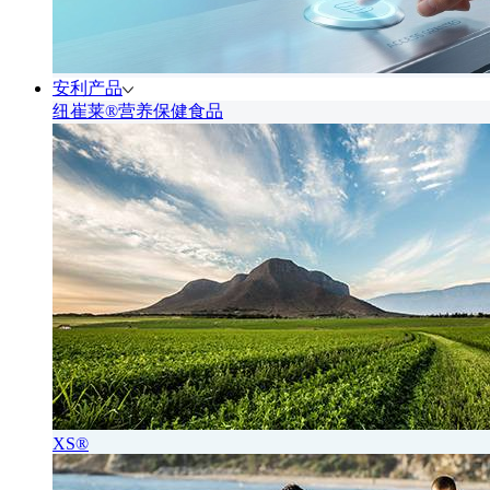
安利产品
纽崔莱®营养保健食品
XS®