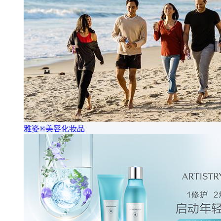
雅姿®美容化妆品