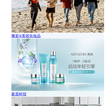
雅姿®美容化妆品
家居科技