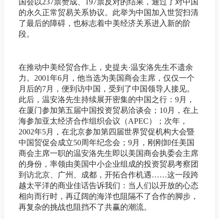
国会以237票赞成、197票反对的结果，通过了对中国
的永久正常贸易关系协议。此举为中国加入世贸扫清
了最后的障碍，也标志着中美经济关系进入新的阶
段。
在推动中美经贸合作上，史提夫·温安洛先生不遗余
力。2001年6月，他当选为美国商会主席，仅仅一个
月后的7月，便到访中国，受到了中国领导人接见。
此后，温安洛先生持续展开密集的中国之行：9月，
在厦门参加第五届中国投资贸易洽谈会；10月，在上
海参加亚太经济合作组织会议（APEC）；次年，
2002年5月，在北京参加第四届世界贸促机构大会暨
中国贸促会成立50周年纪念会；9月，刚刚卸任美国
商会主席一职的温安洛先生即以美国商会执委会主席
的身份，率领由美国中小企业组成的投资贸易考察团
到访北京、广州、成都，开拓合作机遇……这一段跨
越太平洋的商业佳话告诉我们：当人们以开放的心态
相向而行时，再辽阔的海洋也阻隔不了合作的脚步，
再复杂的挑战也阻挡不了共赢的潮流。