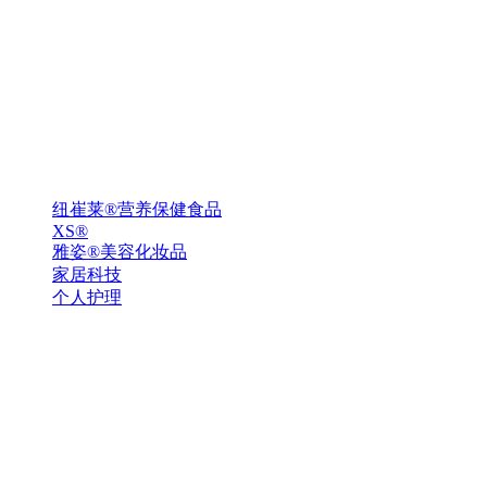
纽崔莱®营养保健食品
XS®
雅姿®美容化妆品
家居科技
个人护理