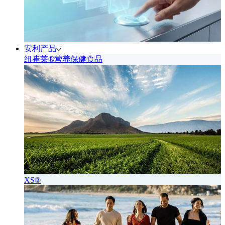
安利产品
纽崔莱®营养保健食品
XS®