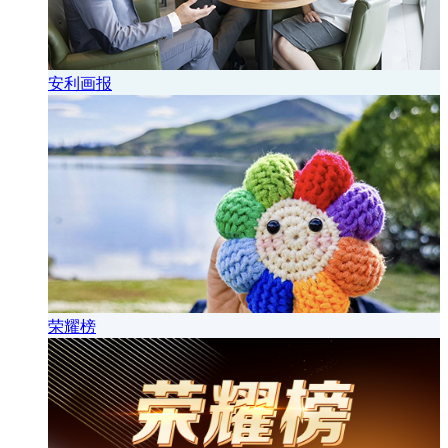
安利画报
荣耀榜