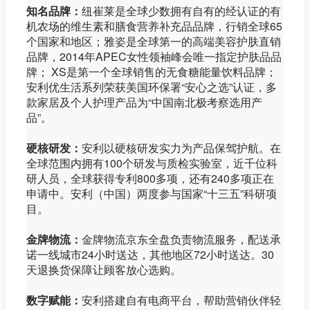
知名品牌：
纽崔莱是全球少数拥有自有的经认证的有
机农场的维生素和膳食营养补充品品牌，行销全球65
个国家和地区；雅姿是全球第一的高端美容护肤直销
品牌，2014年APEC女性领袖峰会唯一指定护肤品品
牌； XS是第一个全球销售的无食糖能量饮料品牌；
安利优生活系列荣获美国环保署“安心之选”认证，多
款家居及个人护理产品为“中国南北极考察选用产
品”。
硬核研发：
安利以硬核研发实力为产品保驾护航。在
全球范围内拥有100个研发与质检实验室，近千位科
研人员，全球获得专利800多项，还有240多项正在
申请中。安利（中国）两度参与国家“十三五”科研项
目。
金牌物流：
金牌物流京东全盘负责物流服务，配送承
诺一线城市24小时送达，其他地区72小时送达。30
天退换货保障让顾客放心选购。
数字赋能：
安利搭建自有电商平台，帮助营销伙伴轻