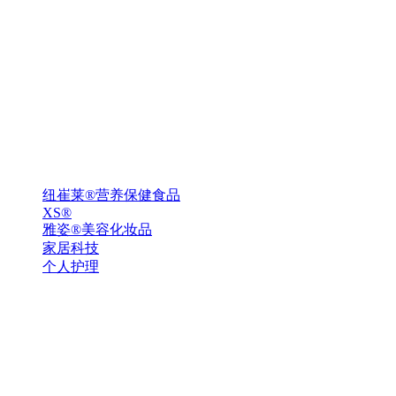
纽崔莱®营养保健食品
XS®
雅姿®美容化妆品
家居科技
个人护理