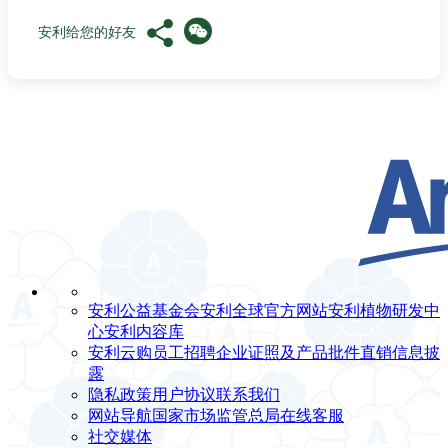
安利给您的好友
安利公益基金会
安利全球官方网站
安利植物研发中
心
安利内容库
安利云购
员工招聘
企业证照及产品批件
直销信息披
露
隐私政策
用户协议
联系我们
网站导航
国家市场监管总局
在线客服
社交媒体