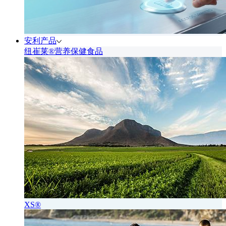
安利产品
纽崔莱®营养保健食品
XS®