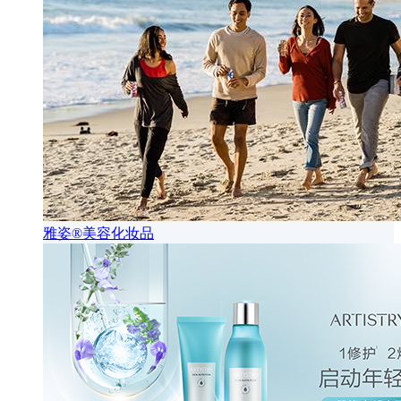
雅姿®美容化妆品