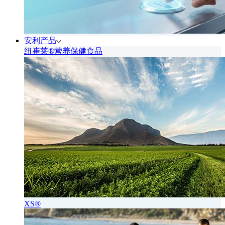
安利产品
纽崔莱®营养保健食品
XS®