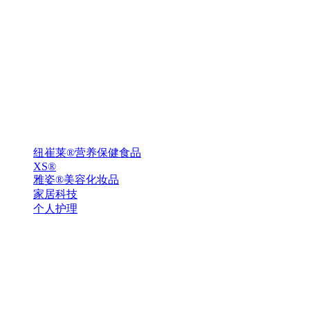
纽崔莱®营养保健食品
XS®
雅姿®美容化妆品
家居科技
个人护理