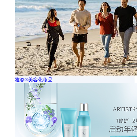
雅姿®美容化妆品