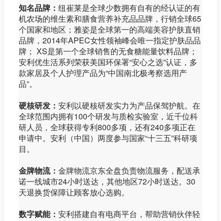
知名品牌：
纽崔莱是全球少数拥有自有的经认证的有
机农场的维生素和膳食营养补充品品牌，行销全球65
个国家和地区；雅姿是全球第一的高端美容护肤直销
品牌，2014年APEC女性领袖峰会唯一指定护肤品品
牌； XS是第一个全球销售的无食糖能量饮料品牌；
安利优生活系列荣获美国环保署“安心之选”认证，多
款家居及个人护理产品为“中国南北极考察选用产
品”。
硬核研发：
安利以硬核研发实力为产品保驾护航。在
全球范围内拥有100个研发与质检实验室，近千位科
研人员，全球获得专利800多项，还有240多项正在
申请中。安利（中国）两度参与国家“十三五”科研项
目。
金牌物流：
金牌物流京东全盘负责物流服务，配送承
诺一线城市24小时送达，其他地区72小时送达。30
天退换货保障让顾客放心选购。
数字赋能：
安利搭建自有电商平台，帮助营销伙伴轻