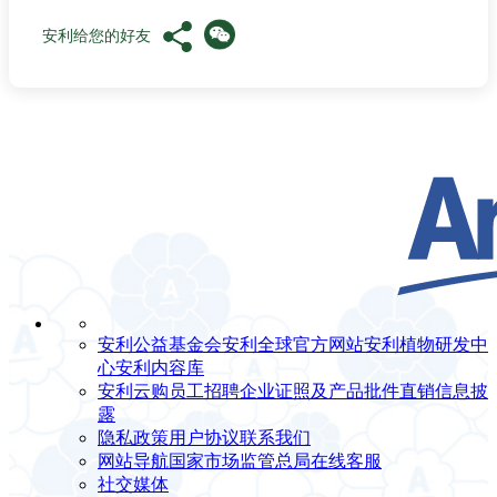
安利给您的好友
安利公益基金会
安利全球官方网站
安利植物研发中
心
安利内容库
安利云购
员工招聘
企业证照及产品批件
直销信息披
露
隐私政策
用户协议
联系我们
网站导航
国家市场监管总局
在线客服
社交媒体