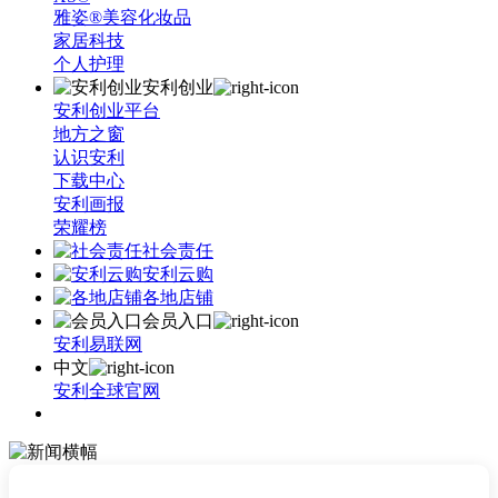
雅姿®美容化妆品
家居科技
个人护理
安利创业
安利创业平台
地方之窗
认识安利
下载中心
安利画报
荣耀榜
社会责任
安利云购
各地店铺
会员入口
安利易联网
中文
安利全球官网