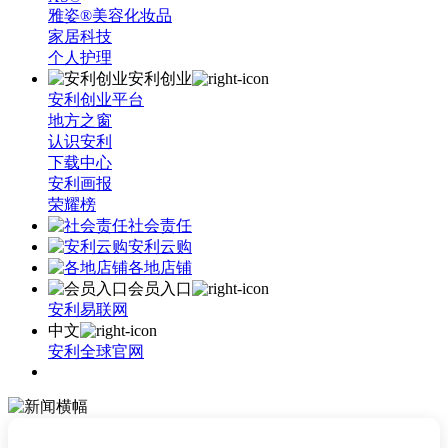
雅姿®美容化妆品
家居科技
个人护理
安利创业
安利创业平台
地方之窗
认识安利
下载中心
安利画报
荣耀榜
社会责任
安利云购
各地店铺
会员入口
安利易联网
中文
安利全球官网