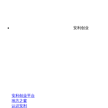
安利创业
安利创业平台
地方之窗
认识安利