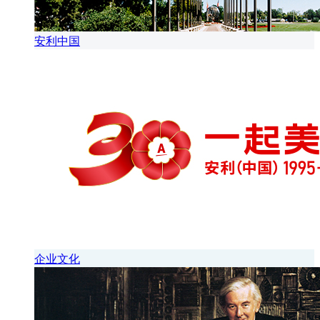
安利中国
企业文化