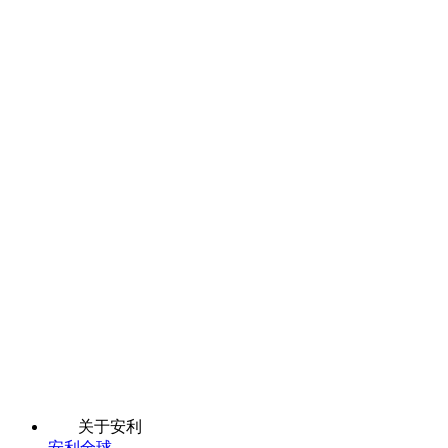
关于安利
安利全球