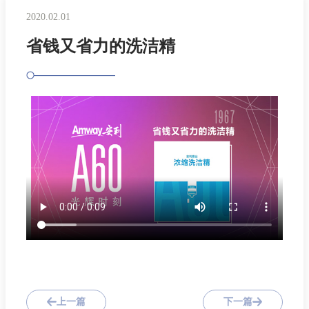
2020.02.01
省钱又省力的洗洁精
上一篇
下一篇