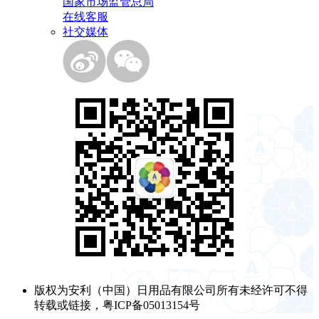
国家市场监管总局
在线客服
社交媒体
版权为安利（中国）日用品有限公司所有未经许可不得
转载或链接，粤ICP备05013154号