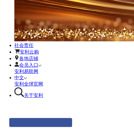
社会责任
安利云购
各地店铺
会员入口
安利易联网
中文
安利全球官网
关于安利