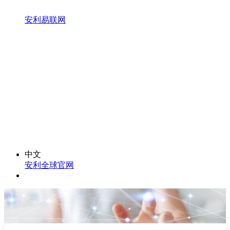
安利易联网
中文
安利全球官网