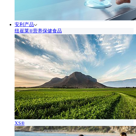
安利产品
纽崔莱®营养保健食品
XS®