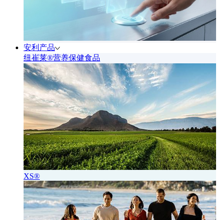
安利产品
纽崔莱®营养保健食品
XS®