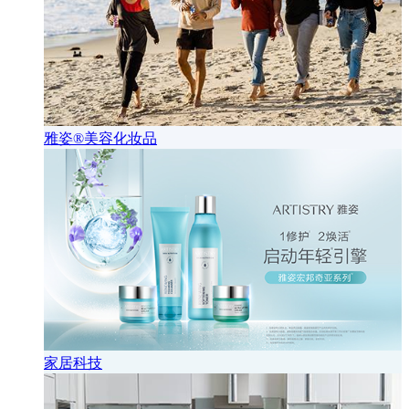
雅姿®美容化妆品
家居科技