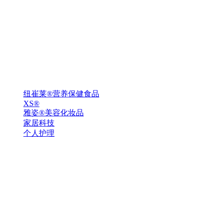
纽崔莱®营养保健食品
XS®
雅姿®美容化妆品
家居科技
个人护理