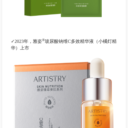
®
✓2023年，雅姿
玻尿酸钠维C多效精华液（小橘灯精
华）上市