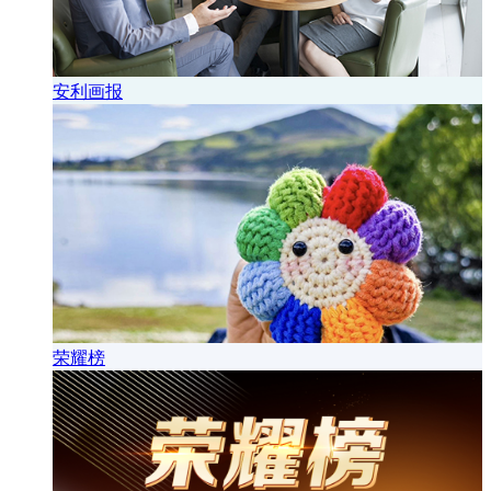
安利画报
荣耀榜