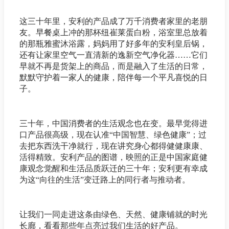
这三十年里，安利的产品成了万千消费者家里的老朋
友。早餐桌上冲的那杯纽崔莱蛋白粉，浴室里总放着
的那瓶雅蜜沐浴露，妈妈用了好多年的安利皇后锅，
还有让家里空气一直清新的逸新空气净化器……它们
早就不再是货架上的商品，而是融入了生活的日常，
默默守护着一家人的健康，陪伴每一个平凡喜悦的日
子。
三十年，中国消费者的生活观念也在变。最早觉得进
口产品很高级，现在认准“中国智慧、绿色健康”；过
去把东西洗干净就行，现在讲究身心都得健健康康、
活得精致。安利产品的图谱，映照的正是中国家庭健
康观念觉醒和生活品质跃迁的三十年；安利更有幸成
为这“向往的生活”变迁路上的同行者与推动者。
让我们一同走进这条由绿色、天然、健康铺就的时光
长廊，看看那些年点亮过我们生活的好产品。