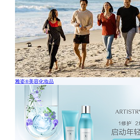
雅姿®美容化妆品