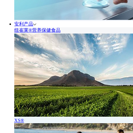
安利产品
纽崔莱®营养保健食品
XS®