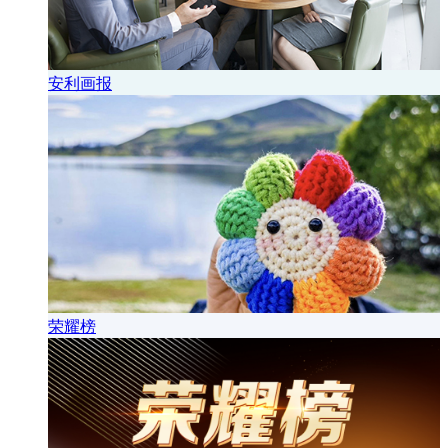
安利画报
荣耀榜