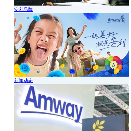
安利品牌
新闻动态