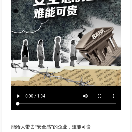
能给人带去“安全感”的企业，难能可贵