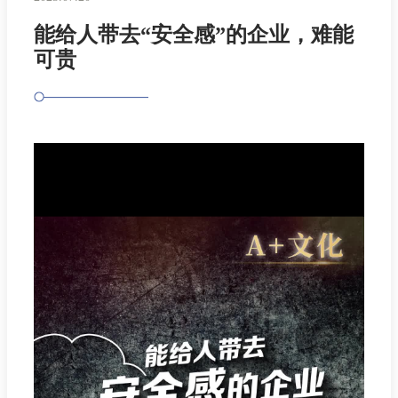
能给人带去“安全感”的企业，难能
可贵