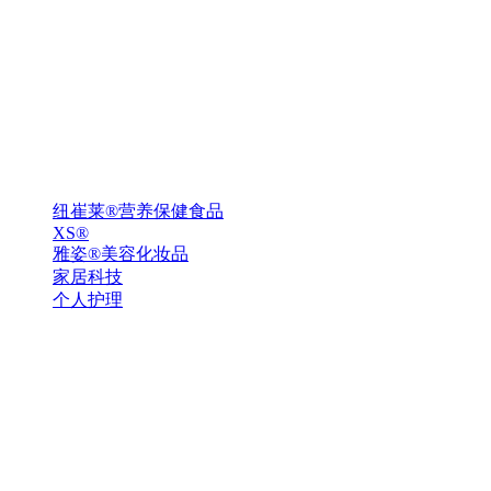
纽崔莱®营养保健食品
XS®
雅姿®美容化妆品
家居科技
个人护理