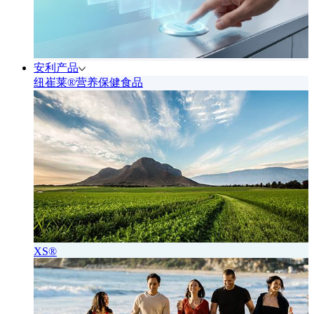
安利产品
纽崔莱®营养保健食品
XS®