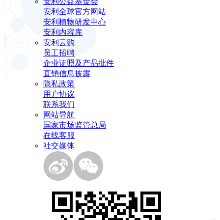
安利公益基金会
安利全球官方网站
安利植物研发中心
安利内容库
安利云购
员工招聘
企业证照及产品批件
直销信息披露
隐私政策
用户协议
联系我们
网站导航
国家市场监管总局
在线客服
社交媒体