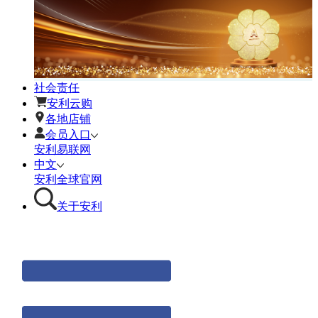
社会责任
安利云购
各地店铺
会员入口
安利易联网
中文
安利全球官网
关于安利