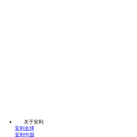
关于安利
安利全球
安利中国