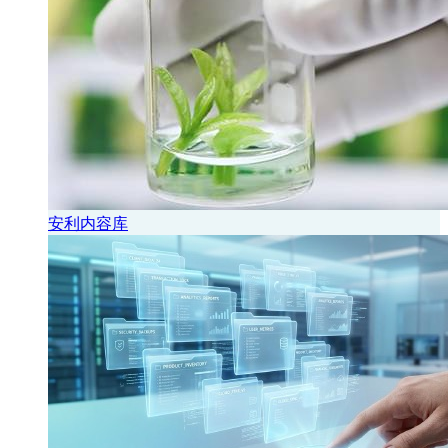
安利内容库