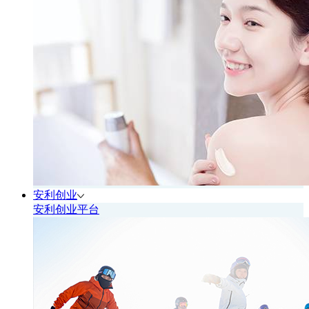
安利创业
安利创业平台