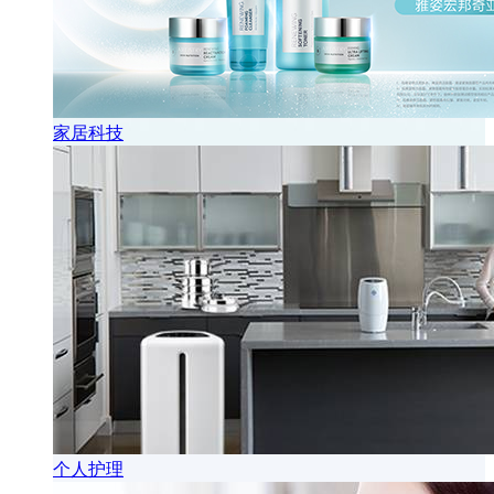
家居科技
个人护理