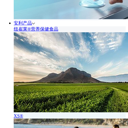
安利产品
纽崔莱®营养保健食品
XS®