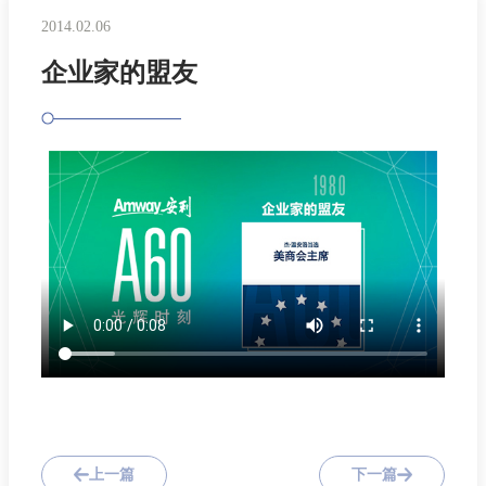
2014.02.06
企业家的盟友
上一篇
下一篇