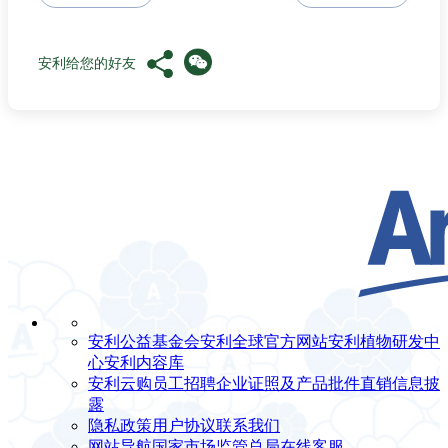
安利给您的好友
安利公益基金会
安利全球官方网站
安利植物研发中
心
安利内容库
安利云购
员工招聘
企业证照及产品批件
直销信息披
露
隐私政策
用户协议
联系我们
网站导航
国家市场监管总局
在线客服