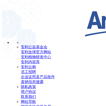
安利公益基金会
安利全球官方网站
安利植物研发中心
安利内容库
安利云购
员工招聘
企业证照及产品批件
直销信息披露
隐私政策
用户协议
联系我们
网站导航