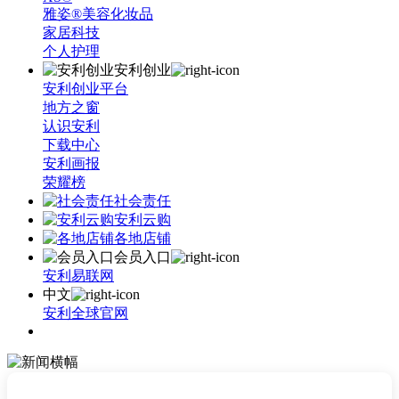
雅姿®美容化妆品
家居科技
个人护理
安利创业
安利创业平台
地方之窗
认识安利
下载中心
安利画报
荣耀榜
社会责任
安利云购
各地店铺
会员入口
安利易联网
中文
安利全球官网