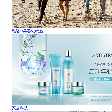
雅姿®美容化妆品
家居科技