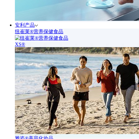
安利产品
纽崔莱®营养保健食品
XS®
雅姿®美容化妆品