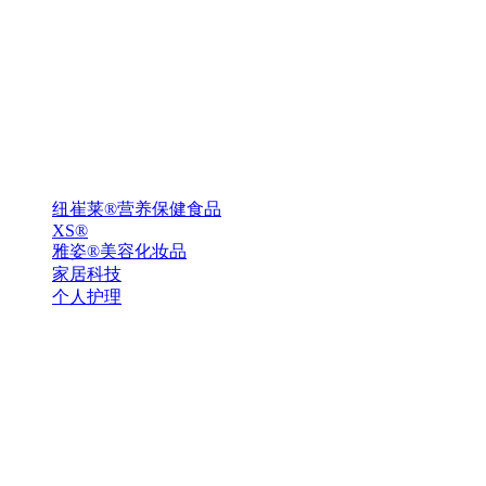
纽崔莱®营养保健食品
XS®
雅姿®美容化妆品
家居科技
个人护理