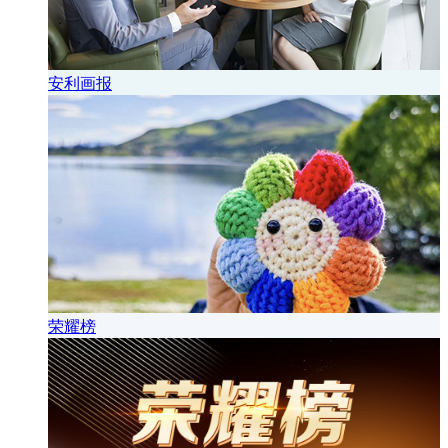
安利画报
荣耀榜