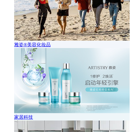
雅姿®美容化妆品
家居科技