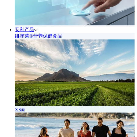
安利产品
纽崔莱®营养保健食品
XS®