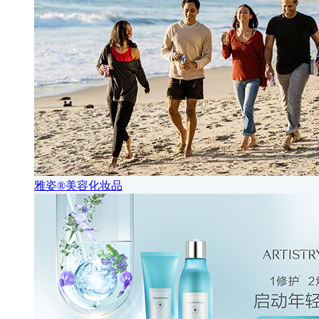
雅姿®美容化妆品