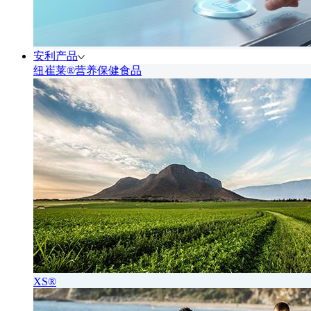
安利产品
纽崔莱®营养保健食品
XS®