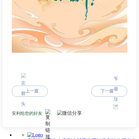
上一篇
下一篇
安利给您的好友