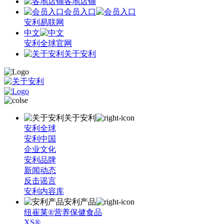
各地店铺
会员入口
安利易联网
中文
安利全球官网
关于安利
关于安利
安利全球
安利中国
企业文化
安利品牌
新闻动态
反击谣言
安利内容库
安利产品
纽崔莱®营养保健食品
XS®