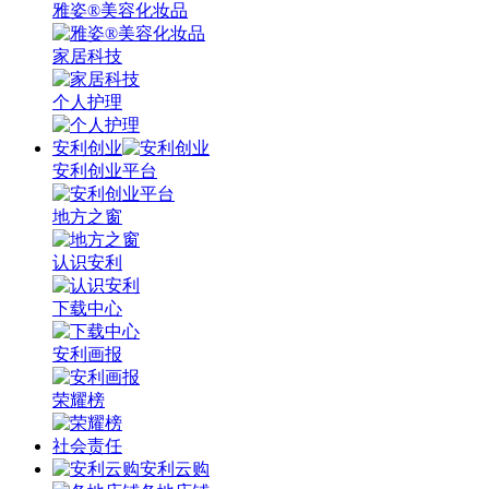
雅姿®美容化妆品
家居科技
个人护理
安利创业
安利创业平台
地方之窗
认识安利
下载中心
安利画报
荣耀榜
社会责任
安利云购