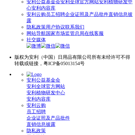
安利公益基金会
安利全球官方网站
安利植物研发中
心
安利内容库
安利云购
员工招聘
企业证照及产品批件
直销信息披
露
隐私政策
用户协议
联系我们
网站导航
国家市场监管总局
在线客服
社交媒体
版权为安利（中国）日用品有限公司所有未经许可不得
转载或链接，粤ICP备05013154号
安利公益基金会
安利全球官方网站
安利植物研发中心
安利内容库
安利云购
员工招聘
企业证照及产品批件
直销信息披露
隐私政策