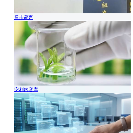
反击谣言
安利内容库