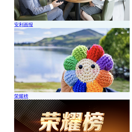
安利画报
荣耀榜