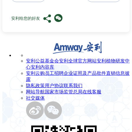
安利给您的好友
安利公益基金会
安利全球官方网站
安利植物研发中
心
安利内容库
安利云购
员工招聘
企业证照及产品批件
直销信息披
露
隐私政策
用户协议
联系我们
网站导航
国家市场监管总局
在线客服
社交媒体