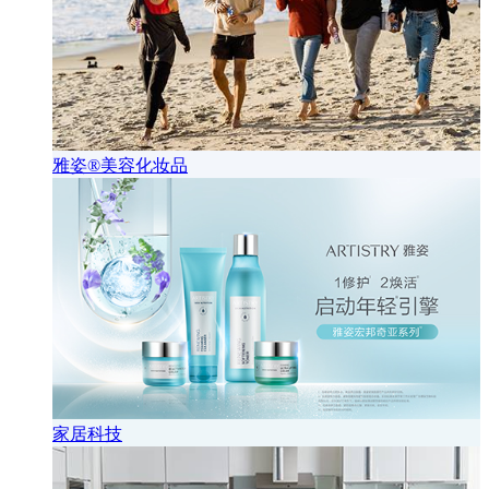
雅姿®美容化妆品
家居科技