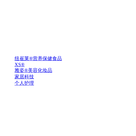
纽崔莱®营养保健食品
XS®
雅姿®美容化妆品
家居科技
个人护理