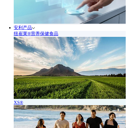
安利产品
纽崔莱®营养保健食品
XS®