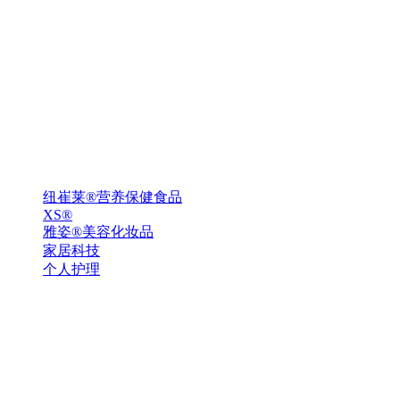
纽崔莱®营养保健食品
XS®
雅姿®美容化妆品
家居科技
个人护理