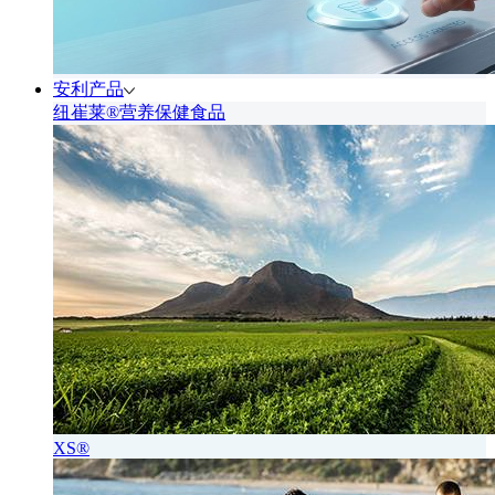
安利产品
纽崔莱®营养保健食品
XS®