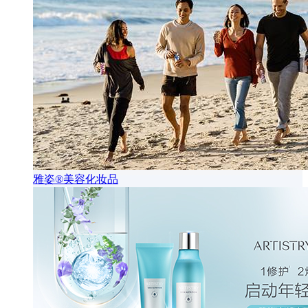
雅姿®美容化妆品