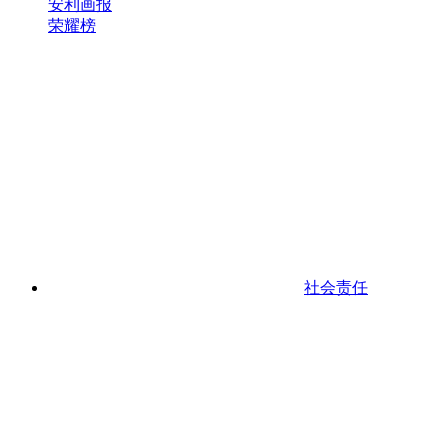
安利画报
荣耀榜
社会责任