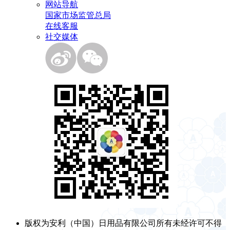
网站导航
国家市场监管总局
在线客服
社交媒体
版权为安利（中国）日用品有限公司所有未经许可不得