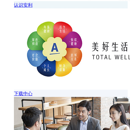
认识安利
下载中心