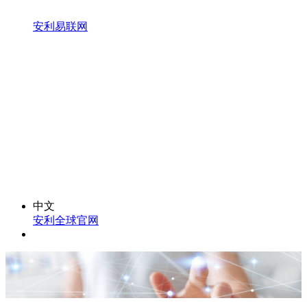
安利易联网
中文
安利全球官网