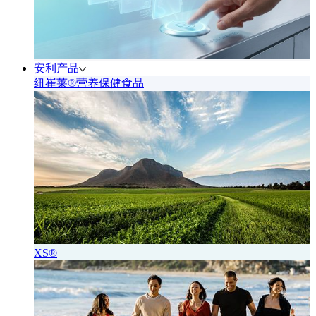
安利产品
纽崔莱®营养保健食品
XS®