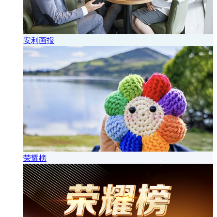
安利画报
荣耀榜