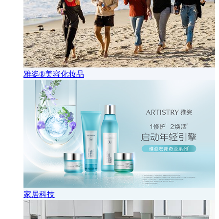
雅姿®美容化妆品
家居科技