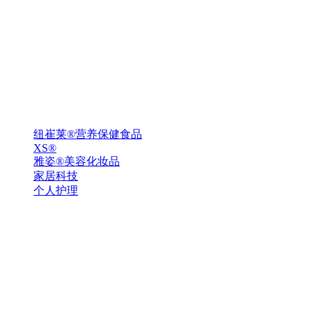
纽崔莱®营养保健食品
XS®
雅姿®美容化妆品
家居科技
个人护理