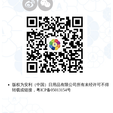
版权为安利（中国）日用品有限公司所有未经许可不得
转载或链接，粤ICP备05013154号