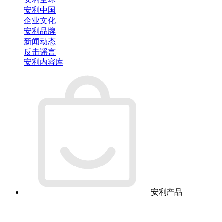
安利中国
企业文化
安利品牌
新闻动态
反击谣言
安利内容库
安利产品