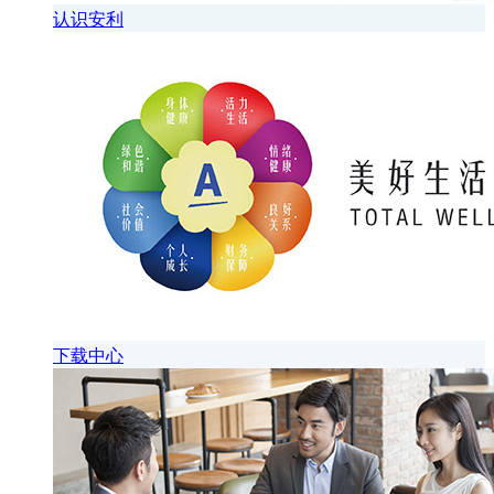
认识安利
下载中心