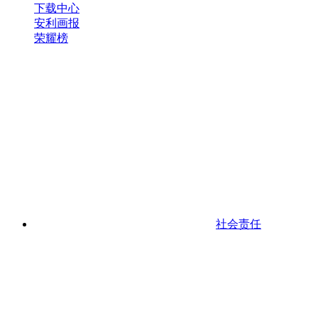
下载中心
安利画报
荣耀榜
社会责任