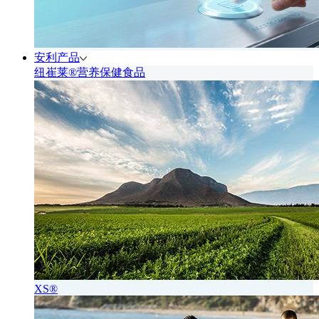
安利产品
纽崔莱®营养保健食品
XS®