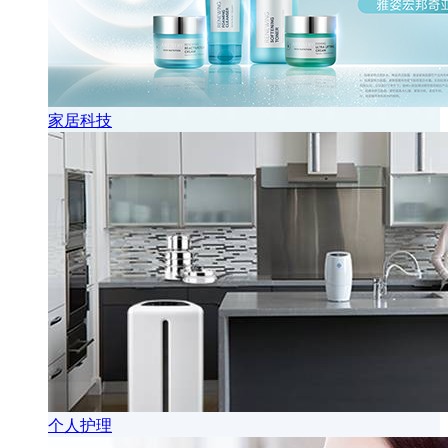
家居科技
个人护理