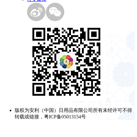
版权为安利（中国）日用品有限公司所有未经许可不得
转载或链接，粤ICP备05013154号