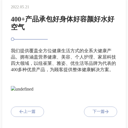
2022.05.21
400+产品承包好身体好容颜好水好
空气
我们提供覆盖全方位健康生活方式的全系大健康产
品。拥有涵盖营养健康、美容、个人护理、家居科技
四大领域，以纽崔莱、雅姿、优生活等品牌为代表的
400多种优质产品，为顾客提供整体健康解决方案。
上一篇
下一篇