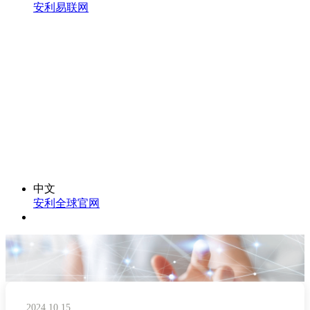
安利易联网
中文
安利全球官网
2024.10.15