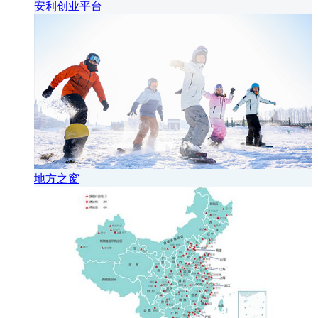
安利创业平台
地方之窗