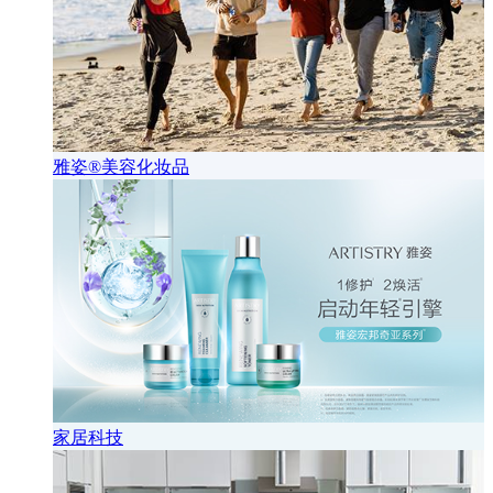
雅姿®美容化妆品
家居科技