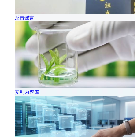
反击谣言
安利内容库