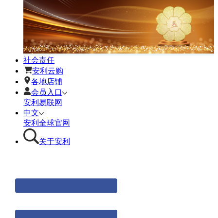
社会责任
安利云购
各地店铺
会员入口
安利易联网
中文
安利全球官网
关于安利