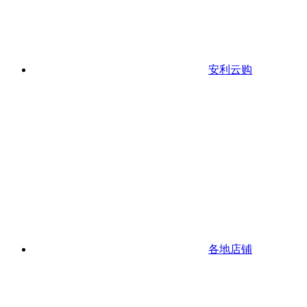
安利云购
各地店铺