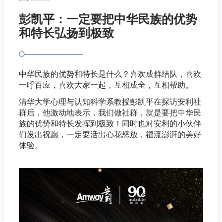
彭凯平：一定要把中华民族的优势
和特长弘扬到极致
中华民族的优势和特长是什么？喜欢成群结队，喜欢
一呼百应，喜欢大家一起，互相成全，互相帮助。
清华大学心理与认知科学系教授彭凯平在探访安利社
群后，他激动地表示，我们做社群，就是要把中华民
族的优势和特长发挥到极致！同时也对安利的小伙伴
们发出祝愿，一定要活出心花怒放，福流澎湃的美好
体验。