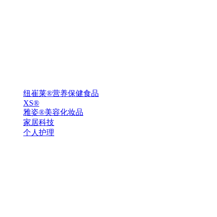
纽崔莱®营养保健食品
XS®
雅姿®美容化妆品
家居科技
个人护理