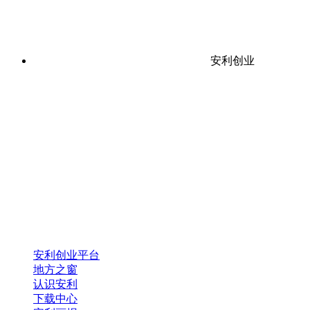
安利创业
安利创业平台
地方之窗
认识安利
下载中心