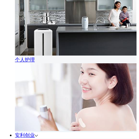
个人护理
安利创业