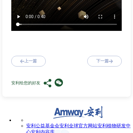
上一篇
下一篇
安利给您的好友
安利公益基金会
安利全球官方网站
安利植物研发中
心
安利内容库