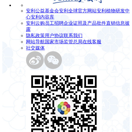
安利公益基金会
安利全球官方网站
安利植物研发中
心
安利内容库
安利云购
员工招聘
企业证照及产品批件
直销信息披
露
隐私政策
用户协议
联系我们
网站导航
国家市场监管总局
在线客服
社交媒体