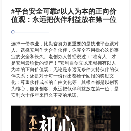
#平台安全可靠#以人为本的正向价
值观：永远把伙伴利益放在第一位
选择一份事业，比勤奋努力更重要的是找准平台跟对
人。选择安利作为合作伙伴，你完全不用操心这份事
业的安全和长久。老创办人曾经说过：“唯有人，才
是安利最珍贵的资产！”安利自创立以来就拥有以人
为本的正向价值观：无论是永远无条件支持伙伴的伙
伴关系；还是对于每一份付出都给予回报的奖励文
化；尊重伙伴成长的自由文化等，其根本都是以创客
为核心，服务创客。永远把伙伴利益放在第一位，是
安利六十多年来恒久不变的承诺。