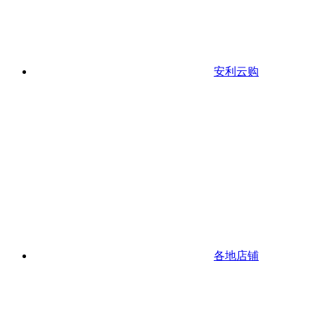
安利云购
各地店铺