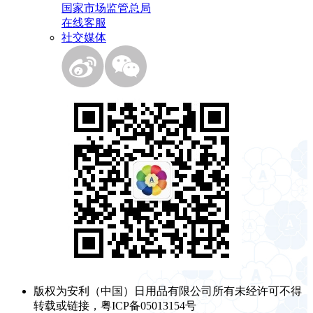
国家市场监管总局
在线客服
社交媒体
版权为安利（中国）日用品有限公司所有未经许可不得
转载或链接，粤ICP备05013154号