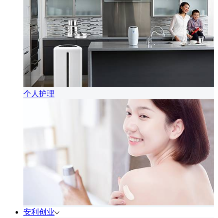
个人护理
安利创业