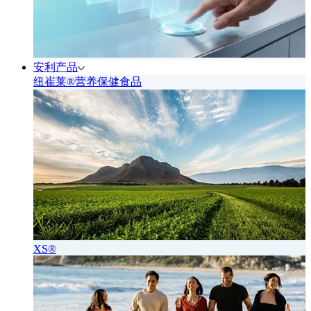
安利产品
纽崔莱®营养保健食品
XS®