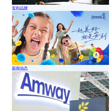
安利品牌
新闻动态