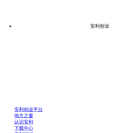
安利创业
安利创业平台
地方之窗
认识安利
下载中心