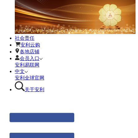
社会责任
安利云购
各地店铺
会员入口
安利易联网
中文
安利全球官网
关于安利