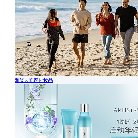
雅姿®美容化妆品