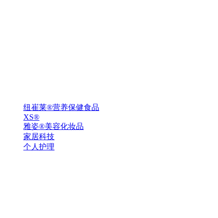
纽崔莱®营养保健食品
XS®
雅姿®美容化妆品
家居科技
个人护理