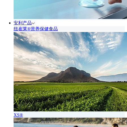
安利产品
纽崔莱®营养保健食品
XS®