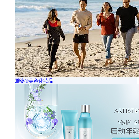
雅姿®美容化妆品