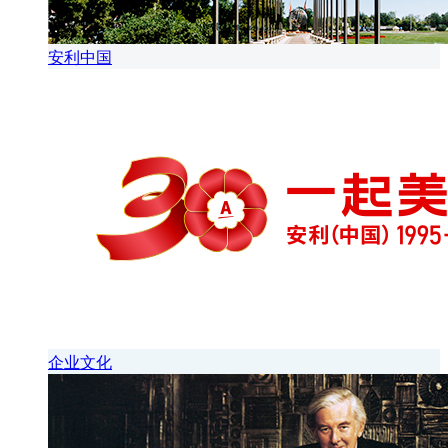
安利中国
企业文化