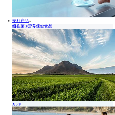
安利产品
纽崔莱®营养保健食品
XS®