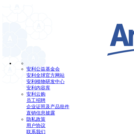
安利公益基金会
安利全球官方网站
安利植物研发中心
安利内容库
安利云购
员工招聘
企业证照及产品批件
直销信息披露
隐私政策
用户协议
联系我们