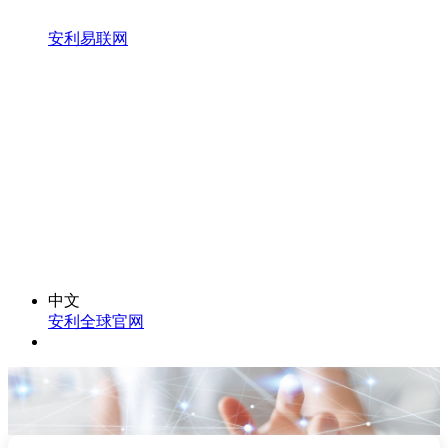
安利易联网
中文
安利全球官网