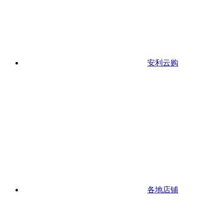
安利云购
各地店铺