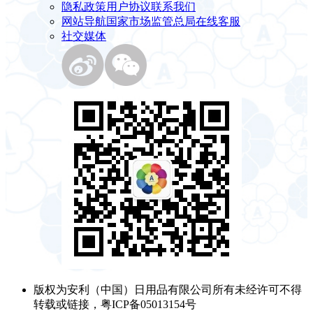
隐私政策
用户协议
联系我们
网站导航
国家市场监管总局
在线客服
社交媒体
版权为安利（中国）日用品有限公司所有未经许可不得
转载或链接，粤ICP备05013154号