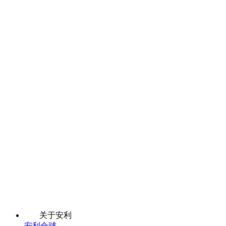
关于安利
安利全球