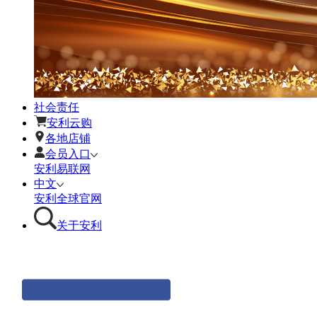
社会责任
安利云购
各地店铺
会员入口
安利易联网
中文
安利全球官网
关于安利