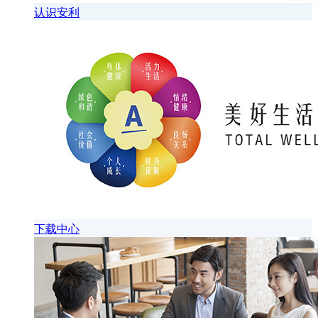
认识安利
下载中心