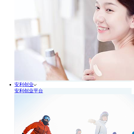
安利创业
安利创业平台