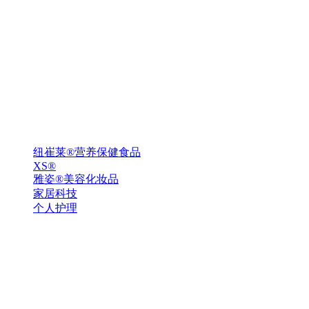
纽崔莱®营养保健食品
XS®
雅姿®美容化妆品
家居科技
个人护理