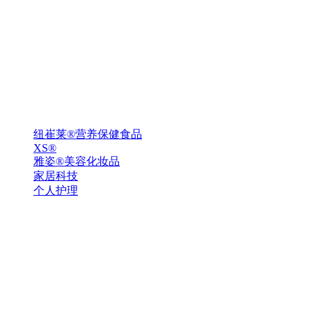
纽崔莱®营养保健食品
XS®
雅姿®美容化妆品
家居科技
个人护理