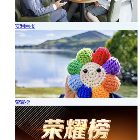
安利画报
荣耀榜