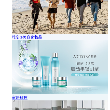
雅姿®美容化妆品
家居科技