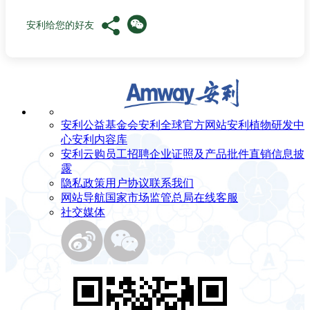
安利给您的好友
安利公益基金会
安利全球官方网站
安利植物研发中
心
安利内容库
安利云购
员工招聘
企业证照及产品批件
直销信息披
露
隐私政策
用户协议
联系我们
网站导航
国家市场监管总局
在线客服
社交媒体