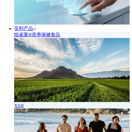
安利产品
纽崔莱®营养保健食品
XS®