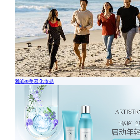
雅姿®美容化妆品