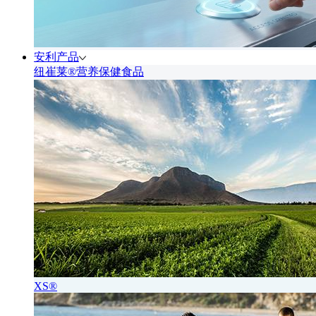
安利产品
纽崔莱®营养保健食品
XS®