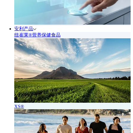
安利产品
纽崔莱®营养保健食品
XS®