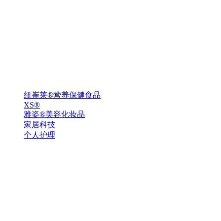
纽崔莱®营养保健食品
XS®
雅姿®美容化妆品
家居科技
个人护理