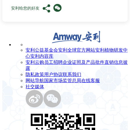
安利给您的好友
安利公益基金会
安利全球官方网站
安利植物研发中
心
安利内容库
安利云购
员工招聘
企业证照及产品批件
直销信息披
露
隐私政策
用户协议
联系我们
网站导航
国家市场监管总局
在线客服
社交媒体