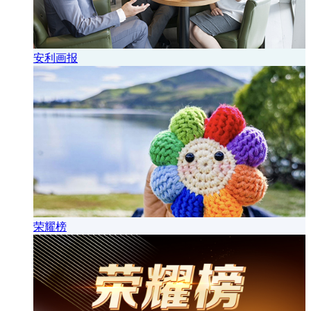
安利画报
荣耀榜