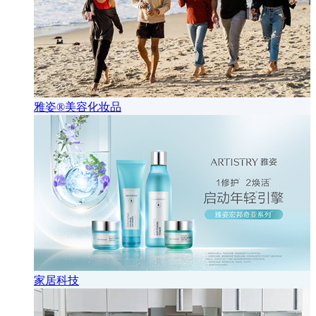
雅姿®美容化妆品
家居科技