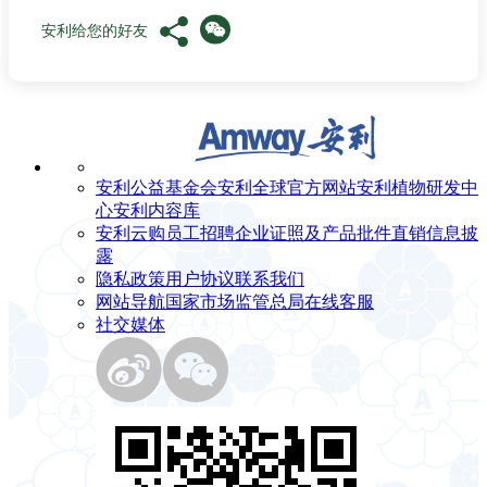
安利给您的好友
安利公益基金会
安利全球官方网站
安利植物研发中
心
安利内容库
安利云购
员工招聘
企业证照及产品批件
直销信息披
露
隐私政策
用户协议
联系我们
网站导航
国家市场监管总局
在线客服
社交媒体