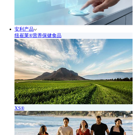
安利产品
纽崔莱®营养保健食品
XS®