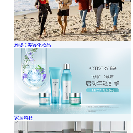
雅姿®美容化妆品
家居科技