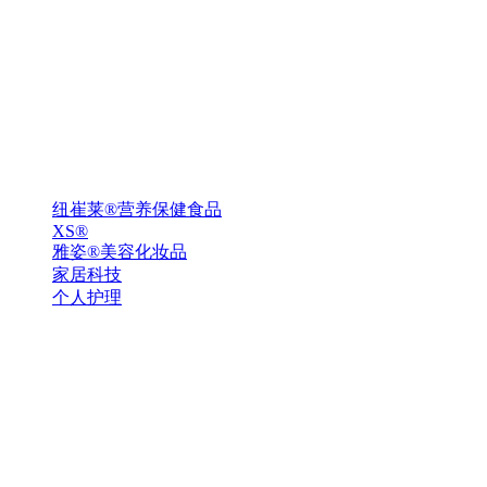
纽崔莱®营养保健食品
XS®
雅姿®美容化妆品
家居科技
个人护理