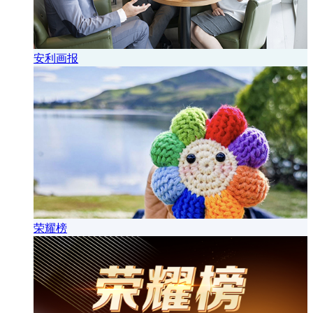
安利画报
荣耀榜