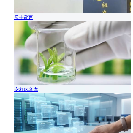
反击谣言
安利内容库