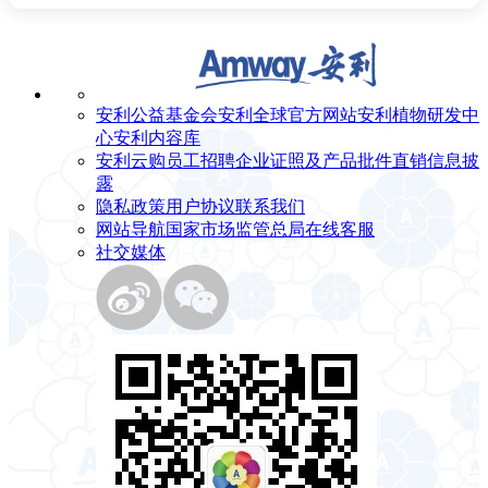
安利公益基金会
安利全球官方网站
安利植物研发中
心
安利内容库
安利云购
员工招聘
企业证照及产品批件
直销信息披
露
隐私政策
用户协议
联系我们
网站导航
国家市场监管总局
在线客服
社交媒体