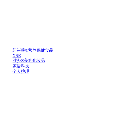
纽崔莱®营养保健食品
XS®
雅姿®美容化妆品
家居科技
个人护理