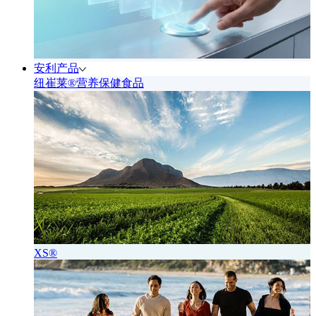
安利产品
纽崔莱®营养保健食品
XS®