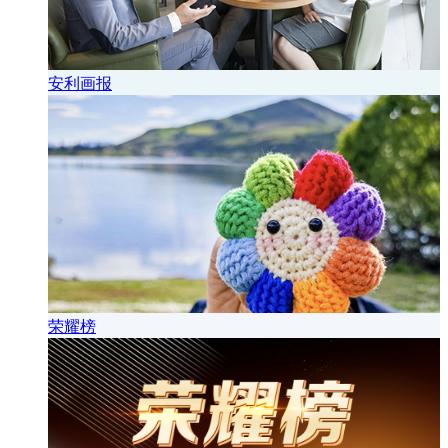
安利画报
荣耀榜