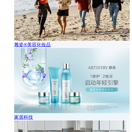
雅姿®美容化妆品
家居科技