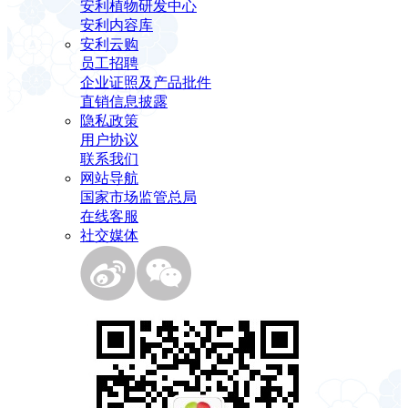
安利植物研发中心
安利内容库
安利云购
员工招聘
企业证照及产品批件
直销信息披露
隐私政策
用户协议
联系我们
网站导航
国家市场监管总局
在线客服
社交媒体