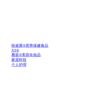
纽崔莱®营养保健食品
XS®
雅姿®美容化妆品
家居科技
个人护理