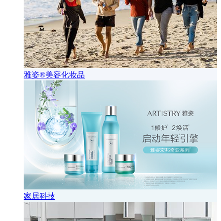
雅姿®美容化妆品
家居科技