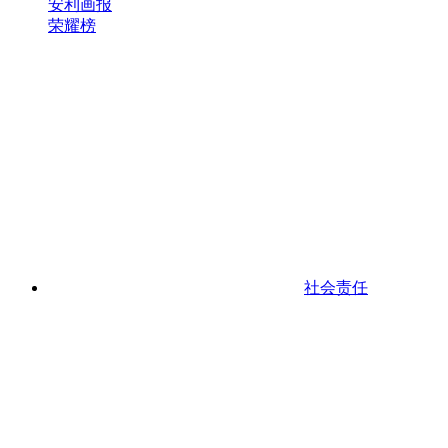
安利画报
荣耀榜
社会责任