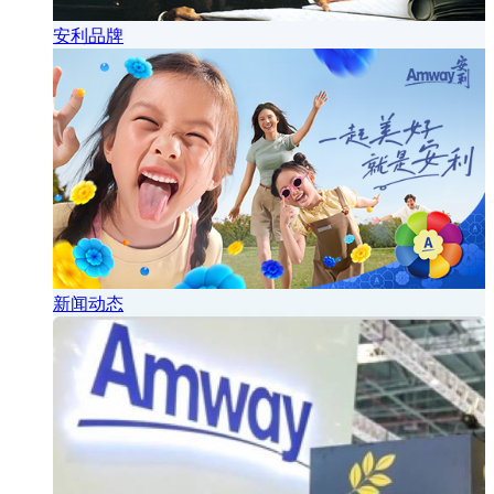
安利品牌
新闻动态