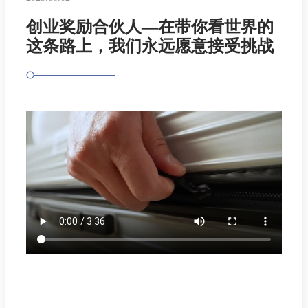
创业奖励合伙人—在带你看世界的
这条路上，我们永远愿意接受挑战