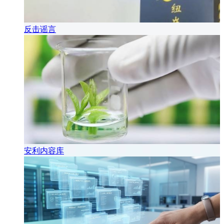
反击谣言
安利内容库