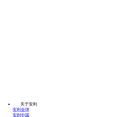
关于安利
安利全球
安利中国