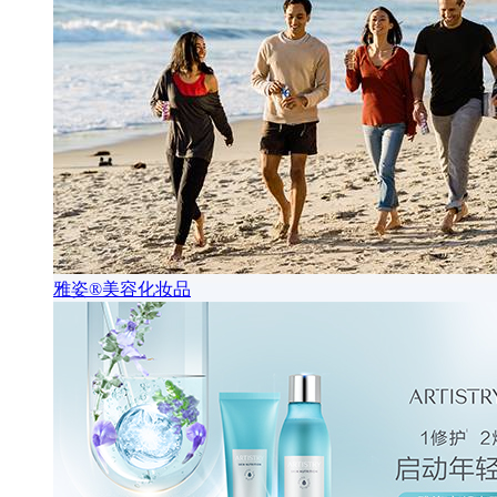
雅姿®美容化妆品