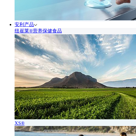
安利产品
纽崔莱®营养保健食品
XS®