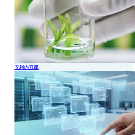
安利内容库