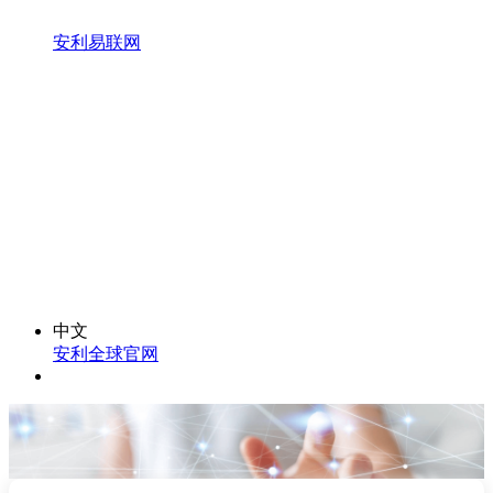
安利易联网
中文
安利全球官网