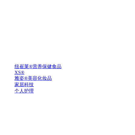
纽崔莱®营养保健食品
XS®
雅姿®美容化妆品
家居科技
个人护理