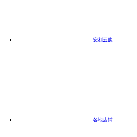
安利云购
各地店铺