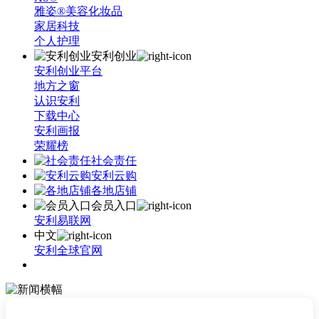
雅姿®美容化妆品
家居科技
个人护理
安利创业
安利创业平台
地方之窗
认识安利
下载中心
安利画报
荣耀榜
社会责任
安利云购
各地店铺
会员入口
安利易联网
中文
安利全球官网