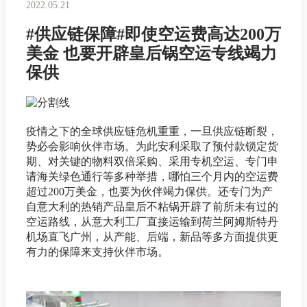
2022.05.21
#供应链保障#即使空运费高达200万
美金 也要开辟皇后锅空运专线竭力
保供
疫情之下的全球供应链危机重重，一旦供应链断裂，
势必会影响伙伴市场。为此安利采取了预付款锁定货
期、对关键的物料双倍采购、采用专机空运、专门申
请海关绿色通行等多种举措，哪怕三个月内的空运费
超过200万美金，也要为伙伴竭力保供。还专门为产
自意大利的热销产品皇后不粘锅开辟了前所未有过的
空运路线，从意大利工厂直接运输到荷兰阿姆斯特丹
机场直飞广州，从产能、后端，新品等多方面提供更
有力的保障来支持伙伴市场。