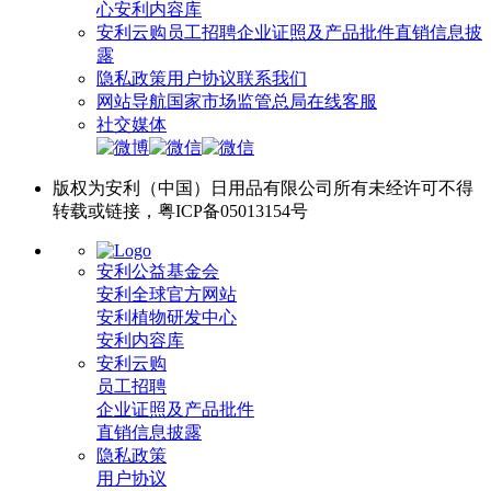
心
安利内容库
安利云购
员工招聘
企业证照及产品批件
直销信息披
露
隐私政策
用户协议
联系我们
网站导航
国家市场监管总局
在线客服
社交媒体
版权为安利（中国）日用品有限公司所有未经许可不得
转载或链接，粤ICP备05013154号
安利公益基金会
安利全球官方网站
安利植物研发中心
安利内容库
安利云购
员工招聘
企业证照及产品批件
直销信息披露
隐私政策
用户协议