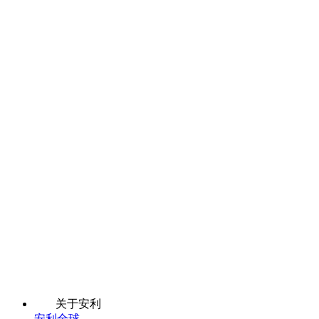
关于安利
安利全球