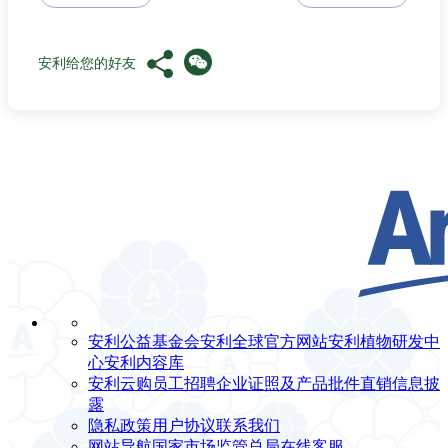
安利给您的好友
安利公益基金会
安利全球官方网站
安利植物研发中
心
安利内容库
安利云购
员工招聘
企业证照及产品批件
直销信息披
露
隐私政策
用户协议
联系我们
网站导航
国家市场监管总局
在线客服