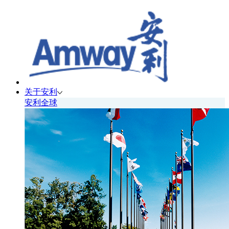
关于安利
安利全球