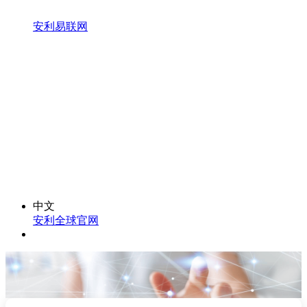
安利易联网
中文
安利全球官网