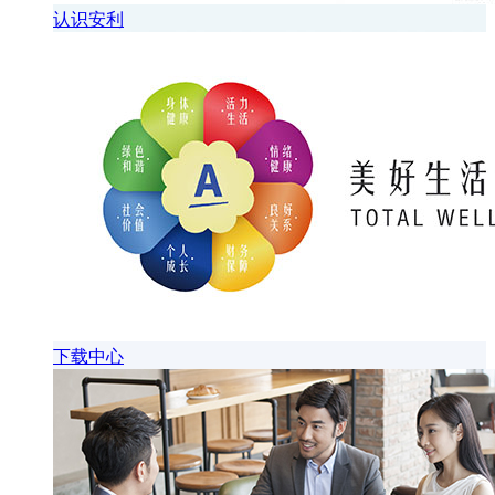
认识安利
下载中心