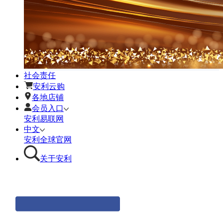
社会责任
安利云购
各地店铺
会员入口
安利易联网
中文
安利全球官网
关于安利