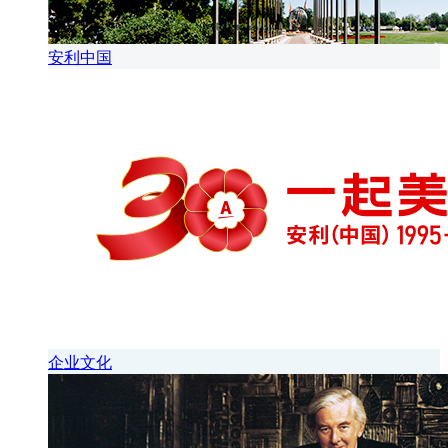
安利中国
企业文化