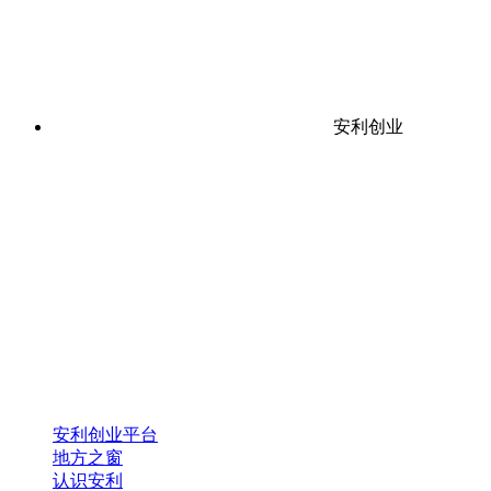
安利创业
安利创业平台
地方之窗
认识安利