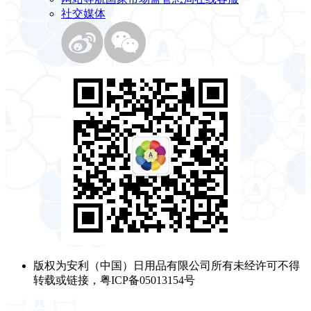
社交媒体
版权为安利（中国）日用品有限公司所有未经许可不得
转载或链接，粤ICP备05013154号